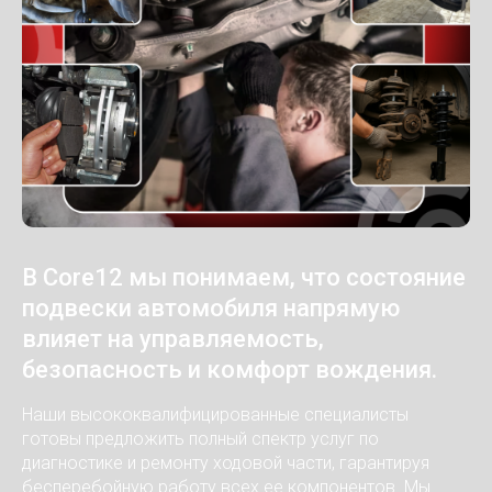
В Core12 мы понимаем, что состояние
подвески автомобиля напрямую
влияет на управляемость,
безопасность и комфорт вождения.
Наши высококвалифицированные специалисты
готовы предложить полный спектр услуг по
диагностике и ремонту ходовой части, гарантируя
бесперебойную работу всех ее компонентов. Мы