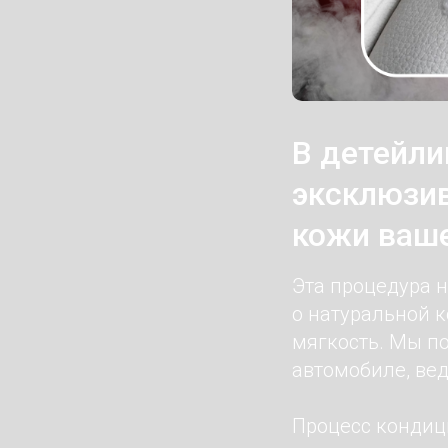
В детейли
эксклюзив
кожи ваше
Эта процедура н
о натуральной к
мягкость. Мы п
автомобиле, вед
Процесс кондиц