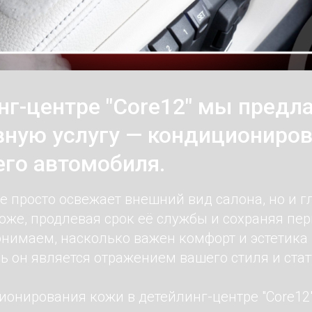
нг-центре "Core12" мы предл
ную услугу — кондициониро
го автомобиля.
е просто освежает внешний вид салона, но и г
оже, продлевая срок её службы и сохраняя пе
онимаем, насколько важен комфорт и эстетика
ь он является отражением вашего стиля и стат
ионирования кожи в детейлинг-центре "Core12"