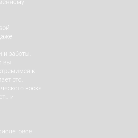
еменному
свой
даже.
 и заботы.
о вы
 стремимся к
ает это,
ческого воска.
сть и
я
фиолетовое