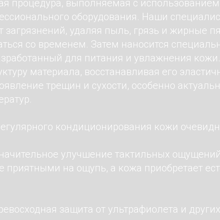
ая процедура, выполняемая с использование
фессионального оборудования. Наши специали
 загрязнений, удаляя пыль, грязь и жирные пя
аться со временем. Затем наносится специаль
азработанный для питания и увлажнения кожи.
уктуру материала, восстанавливая его эластич
явление трещин и сухости, особенно актуальн
ератур.
егулярного кондиционирования кожи очевидн
 значительное улучшение тактильных ощущени
е приятными на ощупь, а кожа приобретает ес
.
превосходная защита от ультрафиолета и други