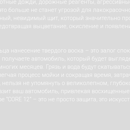
лотные дожди, дорожные реагенты, агрессивн
это больше не станет угрозой для лакокрасочн
чный, невидимый щит, который значительно пр
едотвращая выцветание, окисление и появлен
ца нанесение твердого воска – это залог спо
 получаете автомобиль, который будет выгляд
ногих месяцев. Грязь и вода будут скатыватьс
легчая процесс мойки и сокращая время, затр
о, нельзя не упомянуть о великолепном, глубок
азит ваш автомобиль, привлекая восхищенные
е "CORE 12" – это не просто защита, это искусс