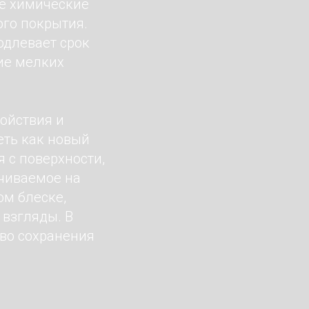
ые химические
ого покрытия.
одлевает срок
ие мелких
койствия и
еть как новый
я с поверхности,
ачиваемое на
ом блеске,
 взгляды. В
тво сохранения