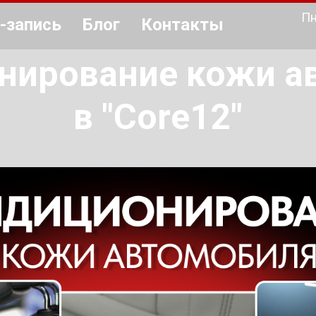
Пн
-запись
Блог
Контакты
нирование кожи а
в "Core12"