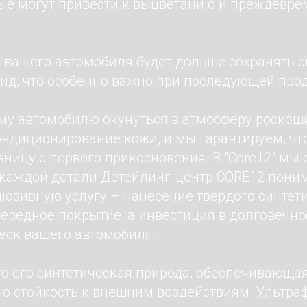
рые могут привести к выцветанию и преждевр
н вашего автомобиля будет дольше сохранять 
ид, что особенно важно при последующей про
му автомобилю окунуться в атмосферу роскоши
ондиционирование кожи, и мы гарантируем, чт
зницу с первого прикосновения. В "Core12" мы
 каждой детали.Детейлинг-центр CORE12 поним
юзивную услугу – нанесение твердого синтети
чередное покрытие, а инвестиция в долговечно
еск вашего автомобиля.
то его синтетическая природа, обеспечивающа
ю стойкость к внешним воздействиям. Ультра