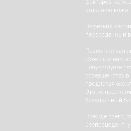
факторов, кото
старению кожи.
В-третьих, сало
первозданный в
Позвольте ваше
Доверьте нам к
почувствуете ра
совершенству в
предлагая экскл
Это не просто о
безупречный бл
Прежде всего, э
беспрецедентну