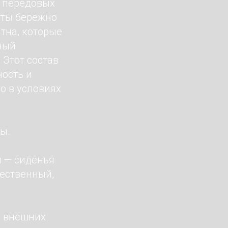
м передовых
сты бережно
тна, которые
ный
 Этот состав
ность и
о в условиях
ы.
й — сиденья
тественный,
х внешних