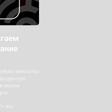
агаем
вание
лубоко заботится
рвозданную
 в вашем
уса.
— это