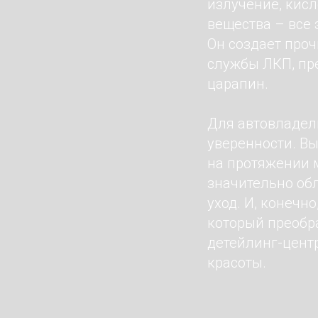
излучение, кис
вещества – все 
Он создает про
службы ЛКП, пр
царапин.
Для автовладель
уверенности. Вы
на протяжении м
значительно об
уход. И, конечн
который преобр
детейлинг-центр
красоты.